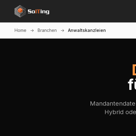
Home
→
Branchen
→
Anwaltskanzleien
f
Mandantendat
Hybrid ode