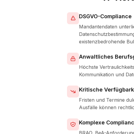
DSGVO-Compliance
Mandantendaten unterli
Datenschutzbestimmung
existenzbedrohende Buß
Anwaltliches Berufs
Höchste Vertraulichkeit
Kommunikation und Dat
Kritische Verfügbark
Fristen und Termine dul
Ausfälle können rechtl
Komplexe Complian
BRAO, BeA-Anforderung