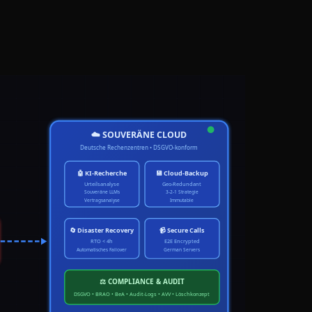
☁️ SOUVERÄNE CLOUD
Deutsche Rechenzentren • DSGVO-konform
🤖 KI-Recherche
💾 Cloud-Backup
Urteilsanalyse
Geo-Redundant
Souveräne LLMs
3-2-1 Strategie
Vertragsanalyse
Immutable
🔄 Disaster Recovery
📹 Secure Calls
RTO < 4h
E2E Encrypted
Automatisches Failover
German Servers
⚖️ COMPLIANCE & AUDIT
DSGVO • BRAO • BeA • Audit-Logs • AVV • Löschkonzept