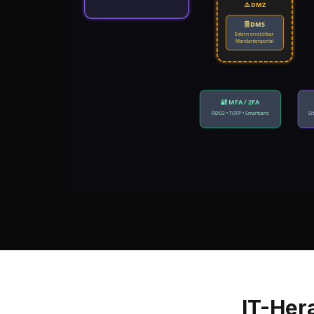
⚠️ DMZ
🗄️ DMS
Extern erreichbar
Mandantenportal
🔐 MFA / 2FA
FIDO2 • TOTP • Smartcard
Si
IT-Her