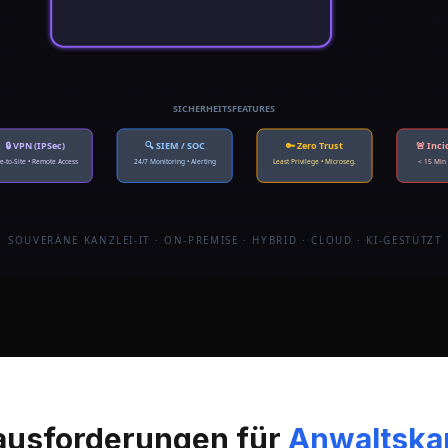
SICHERHEITSFEATURES
🔒 VPN (IPSec)
🔍 SIEM / SOC
🔑 Zero Trust
🚨 Inci
te-to-Site • Remote Access
24/7 Monitoring • Alerting
Least Privilege • Microseg.
< 15 Min
SOUVERÄNE KANZLEI-IT · ON-PREMISE · HYBRID · CLOUD · KI-GESTÜTZT
ausforderungen für
Anwaltska