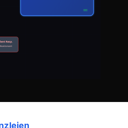
🇩🇪
dent Resp.
 Reaktionszeit
nzleien