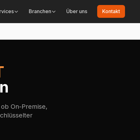
rvices
Branchen
Über uns
Kontakt
T
en
 ob On-Premise,
chlüsselter