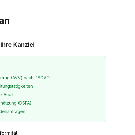
an
 Ihre Kanzlei
ertrag (AVV) nach DSGVO
itungstätigkeiten
e-Audits
chätzung (DSFA)
rdenanfragen
ormität