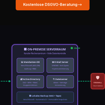
Kostenlose DSGVO-Beratung
ONLINE
🏢 ON-PREMISE SERVERRAUM
Kanzlei-Rechenzentrum • Volle Datenkontrolle
📊 Mandanten-DB
📧 E-Mail Server
Verschlüsselt (AES-256)
S/MIME • Anti-Spam
Audit-Log • RBAC
10-Jahres-Archivierung
🛡️
🔐 Active Directory
📁 Dateiserver
SSO • MFA • RBAC
Akten • Verträge
FIREWALL
Gruppenrichtlinien
Versionierung
Cloud-Gateway
💾 Lokales Backup (NAS + Tape)
Verschlüsselt • Automatisch • Immutable Snapshots