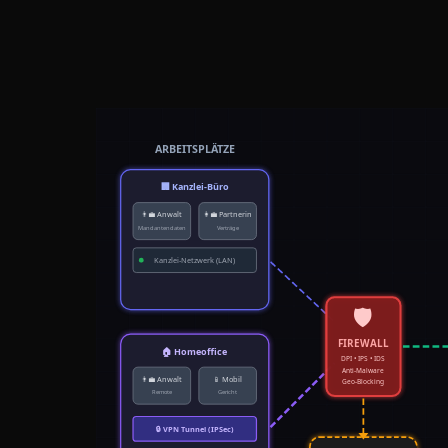
ARBEITSPLÄTZE
🏢 Kanzlei-Büro
👨‍💼 Anwalt
👩‍💼 Partnerin
Mandantendaten
Verträge
Kanzlei-Netzwerk (LAN)
🛡️
FIREWALL
🏠 Homeoffice
DPI • IPS • IDS
Anti-Malware
👨‍💼 Anwalt
📱 Mobil
Geo-Blocking
Remote
Gericht
🔒 VPN Tunnel (IPSec)