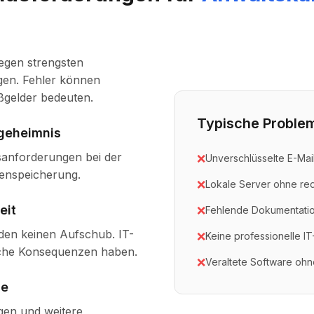
egen strengsten
en. Fehler können
gelder bedeuten.
Typische Problem
geheimnis
sanforderungen bei der
❌
Unverschlüsselte E-Ma
enspeicherung.
❌
Lokale Server ohne re
eit
❌
Fehlende Dokumentatio
den keinen Aufschub. IT-
❌
Keine professionelle I
iche Konsequenzen haben.
❌
Veraltete Software ohn
ce
en und weitere