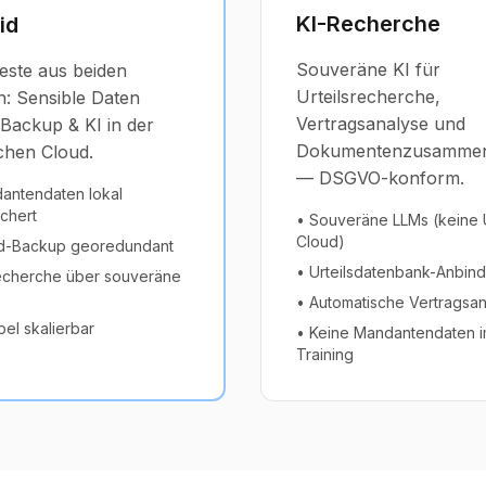
KI-Recherche
id
Souveräne KI für
este aus beiden
Urteilsrecherche,
n: Sensible Daten
Vertragsanalyse und
 Backup & KI in der
Dokumentenzusammen
chen Cloud.
— DSGVO-konform.
antendaten lokal
chert
• Souveräne LLMs (keine
Cloud)
d-Backup georedundant
• Urteilsdatenbank-Anbin
echerche über souveräne
• Automatische Vertragsa
bel skalierbar
• Keine Mandantendaten 
Training